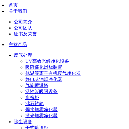
首页
关于我们
公司简介
公司团队
证书及荣誉
主营产品
废气处理
UV高效光解净化设备
吸附催化燃烧装置
低温等离子有机废气净化器
静电式油烟净化器
气旋喷淋塔
活性炭吸附设备
水帘柜
​​沸石转轮
焊接烟雾净化器
激光烟雾净化器
除尘设备
干式喷漆柜